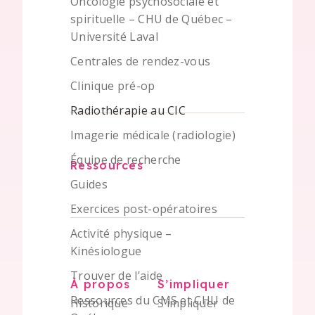
Oncologie psychosociale et
spirituelle – CHU de Québec –
Université Laval
Centrales de rendez-vous
Clinique pré-op
Radiothérapie au CIC
Imagerie médicale (radiologie)
Équipe de recherche
Ressources
Guides
Exercices post-opératoires
Activité physique –
Kinésiologue
Trouver de l’aide
À propos
S’impliquer
Ressources du CMS et CHU de
Historique
S’impliquer