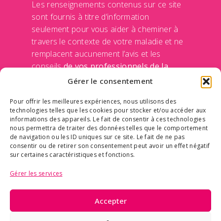
Les renseignements contenus sur ce site
sont fournis à titre d’information
seulement pour vous aider à cheminer à
travers le contexte de votre maladie et ne
remplacent aucunement l’avis et les
conseils
de vos professionnels de la
santé
de votre médecin et de votre équipe
Gérer le consentement
traitante. Le Centre des maladies du sein
Pour offrir les meilleures expériences, nous utilisons des
n’engage sa responsabilité d’aucune façon
technologies telles que les cookies pour stocker et/ou accéder aux
en rendant disponible ces informations sur
informations des appareils. Le fait de consentir à ces technologies
ce site Internet. Communiquer avec un
nous permettra de traiter des données telles que le comportement
de navigation ou les ID uniques sur ce site. Le fait de ne pas
professionnel de la santé avant de prendre
consentir ou de retirer son consentement peut avoir un effet négatif
une décision qui concerne votre
sur certaines caractéristiques et fonctions.
médication ou vos traitements.
Politique
Gérer les services
de confidentialité des données
Accepter
© Tous droits réservés | Centre des maladies du