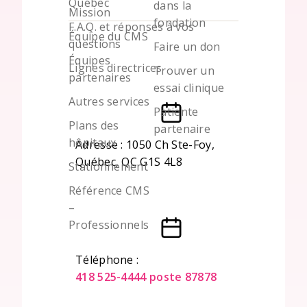
Québec
dans la
Mission
fondation
F.A.Q. et réponses à vos
Équipe du CMS
questions
Faire un don
Équipes
Lignes directrices
Trouver un
partenaires
essai clinique
Autres services
Patiente
Plans des
partenaire
hôpitaux
Adresse : 1050 Ch Ste-Foy,
Québec, QC G1S 4L8
Stationnement
Référence CMS
–
Professionnels
Téléphone :
418 525-4444 poste 87878