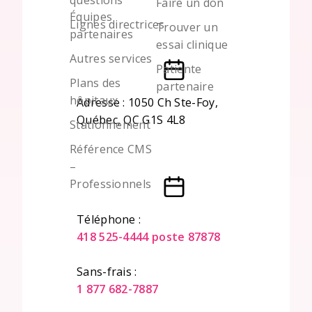
Faire un don
Équipes
Lignes directrices
Trouver un
partenaires
essai clinique
Autres services
Patiente
Plans des
partenaire
hôpitaux
Adresse : 1050 Ch Ste-Foy,
Québec, QC G1S 4L8
Stationnement
Référence CMS
–
Professionnels
Téléphone :
418 525-4444 poste 87878
Sans-frais :
1 877 682-7887