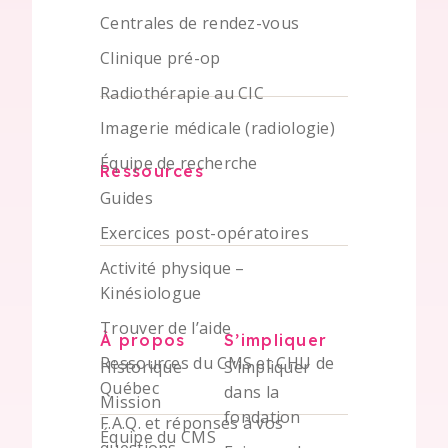
Centrales de rendez-vous
Clinique pré-op
Radiothérapie au CIC
Imagerie médicale (radiologie)
Équipe de recherche
Ressources
Guides
Exercices post-opératoires
Activité physique –
Kinésiologue
Trouver de l’aide
À propos
S’impliquer
Ressources du CMS et CHU de
Historique
S’impliquer
Québec
dans la
Mission
fondation
F.A.Q. et réponses à vos
Équipe du CMS
questions