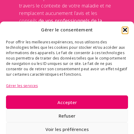
travers le contexte de votre maladie et ne
remplacent aucunement l’avis et les
conseils
de vos professionnels de la
santé
de votre médecin et de votre équipe
Gérer le consentement
traitante. Le Centre des maladies du sein
Pour offrir les meilleures expériences, nous utilisons des
n’engage sa responsabilité d’aucune façon
technologies telles que les cookies pour stocker et/ou accéder aux
en rendant disponible ces informations sur
informations des appareils. Le fait de consentir à ces technologies
ce site Internet. Communiquer avec un
nous permettra de traiter des données telles que le comportement
de navigation ou les ID uniques sur ce site. Le fait de ne pas
professionnel de la santé avant de prendre
consentir ou de retirer son consentement peut avoir un effet négatif
une décision qui concerne votre
sur certaines caractéristiques et fonctions.
médication ou vos traitements.
Politique
Gérer les services
de confidentialité des données
Accepter
© Tous droits réservés | Centre des maladies du
Refuser
sein Deschênes-Fabia
Conception site Web –
Cobbox
– mise à jour –
Voir les préférences