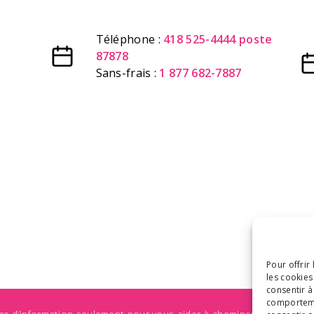
Téléphone :
418 525-4444 poste
87878
Sans-frais :
1 877 682-7887
Pour offrir
les cookies
consentir à
comportemen
tre d’information seulement pour vous aider à cheminer à travers 