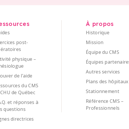
essources
À propos
ides
Historique
ercices post-
Mission
ératoires
Équipe du CMS
tivité physique –
Équipes partenaire
nésiologue
Autres services
ouver de l’aide
Plans des hôpitaux
ssources du CMS
Stationnement
 CHU de Québec
Référence CMS –
A.Q. et réponses à
Professionnels
s questions
gnes directrices