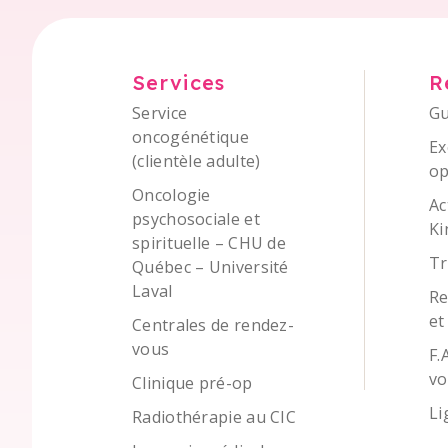
Services
R
Service
Gu
oncogénétique
Ex
(clientèle adulte)
op
Oncologie
Ac
psychosociale et
Ki
spirituelle – CHU de
Tr
Québec – Université
Laval
Re
et
Centrales de rendez-
vous
F.
vo
Clinique pré-op
Li
Radiothérapie au CIC