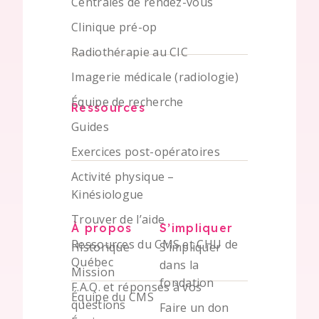
Centrales de rendez-vous
Clinique pré-op
Radiothérapie au CIC
Imagerie médicale (radiologie)
Équipe de recherche
Ressources
Guides
Exercices post-opératoires
Activité physique –
Kinésiologue
Trouver de l’aide
À propos
S’impliquer
Ressources du CMS et CHU de
Historique
S’impliquer
Québec
dans la
Mission
fondation
F.A.Q. et réponses à vos
Équipe du CMS
questions
Faire un don