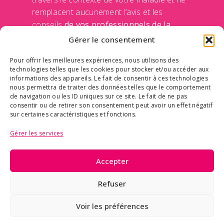
remplacent aucunement l’avis et les
conseils
de vos professionnels de la
santé
de votre médecin et de votre équipe
Gérer le consentement
traitante. Le Centre des maladies du sein
Pour offrir les meilleures expériences, nous utilisons des
n’engage sa responsabilité d’aucune façon
technologies telles que les cookies pour stocker et/ou accéder aux
en rendant disponible ces informations sur
informations des appareils. Le fait de consentir à ces technologies
ce site Internet. Communiquer avec un
nous permettra de traiter des données telles que le comportement
de navigation ou les ID uniques sur ce site. Le fait de ne pas
professionnel de la santé avant de prendre
consentir ou de retirer son consentement peut avoir un effet négatif
une décision qui concerne votre
sur certaines caractéristiques et fonctions.
médication ou vos traitements.
Politique
Gérer les services
de confidentialité des données
Accepter
© Tous droits réservés | Centre des maladies du
Refuser
sein Deschênes-Fabia
Conception site Web –
Cobbox
– mise à jour –
Voir les préférences
SimpleClic