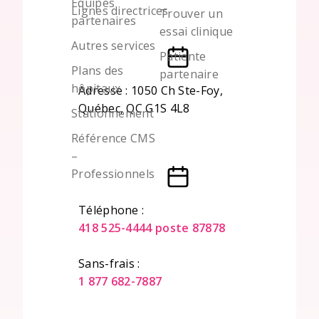
Équipes
Lignes directrices
Trouver un
partenaires
essai clinique
Autres services
Patiente
Plans des
partenaire
hôpitaux
Adresse : 1050 Ch Ste-Foy,
Québec, QC G1S 4L8
Stationnement
Référence CMS
–
Professionnels
Téléphone :
418 525-4444 poste 87878
Sans-frais :
1 877 682-7887