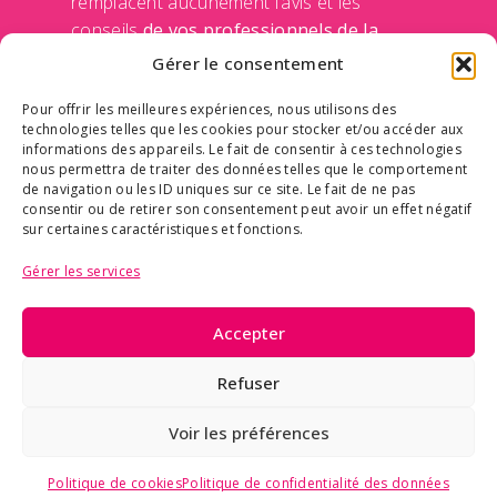
remplacent aucunement l’avis et les
conseils
de vos professionnels de la
santé
de votre médecin et de votre équipe
Gérer le consentement
traitante. Le Centre des maladies du sein
Pour offrir les meilleures expériences, nous utilisons des
n’engage sa responsabilité d’aucune façon
technologies telles que les cookies pour stocker et/ou accéder aux
en rendant disponible ces informations sur
informations des appareils. Le fait de consentir à ces technologies
ce site Internet. Communiquer avec un
nous permettra de traiter des données telles que le comportement
de navigation ou les ID uniques sur ce site. Le fait de ne pas
professionnel de la santé avant de prendre
consentir ou de retirer son consentement peut avoir un effet négatif
une décision qui concerne votre
sur certaines caractéristiques et fonctions.
médication ou vos traitements.
Politique
Gérer les services
de confidentialité des données
Accepter
© Tous droits réservés | Centre des maladies du
Refuser
sein Deschênes-Fabia
Conception site Web –
Cobbox
– mise à jour –
Voir les préférences
SimpleClic
Politique de cookies
Politique de confidentialité des données