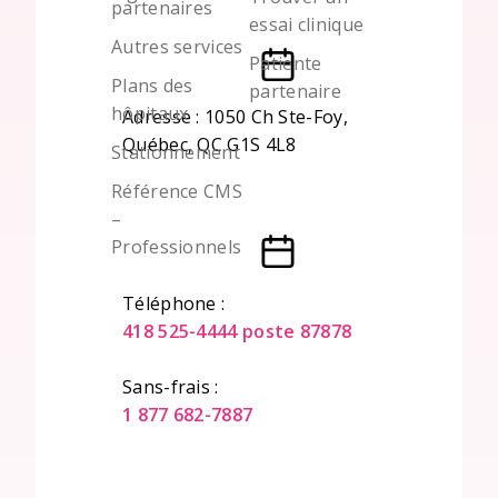
partenaires
essai clinique
Autres services
Patiente
Plans des
partenaire
hôpitaux
Adresse : 1050 Ch Ste-Foy,
Québec, QC G1S 4L8
Stationnement
Référence CMS
–
Professionnels
Téléphone :
418 525-4444 poste 87878
Sans-frais :
1 877 682-7887