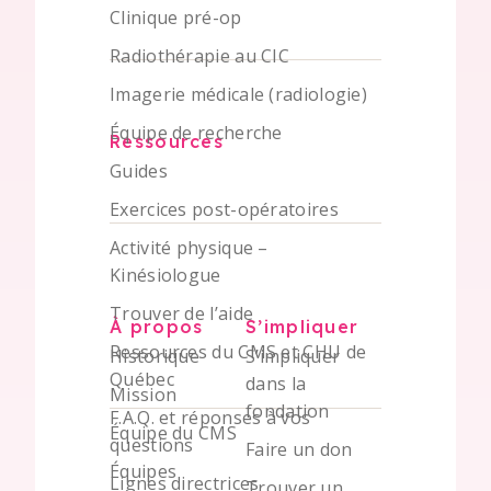
Clinique pré-op
Radiothérapie au CIC
Imagerie médicale (radiologie)
Équipe de recherche
Ressources
Guides
Exercices post-opératoires
Activité physique –
Kinésiologue
Trouver de l’aide
À propos
S’impliquer
Ressources du CMS et CHU de
Historique
S’impliquer
Québec
dans la
Mission
fondation
F.A.Q. et réponses à vos
Équipe du CMS
questions
Faire un don
Équipes
Lignes directrices
Trouver un