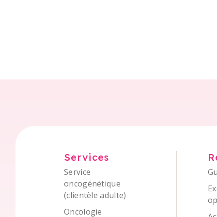
Services
R
Service
Gu
oncogénétique
Ex
(clientèle adulte)
op
Oncologie
Ac