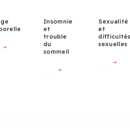
age
Insomnie
Sexualité
porelle
et
et
trouble
difficulté
du
sexuelles
sommeil