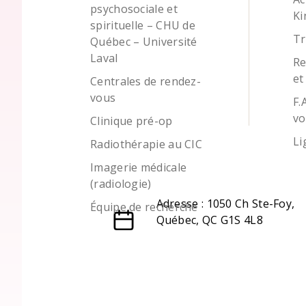
psychosociale et
Ki
spirituelle – CHU de
Tr
Québec – Université
Laval
Re
et
Centrales de rendez-
vous
F.
vo
Clinique pré-op
Li
Radiothérapie au CIC
Imagerie médicale
(radiologie)
Adresse : 1050 Ch Ste-Foy,
Équipe de recherche
Québec, QC G1S 4L8