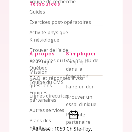
Équipe de recherche
Ressources
Guides
Exercices post-opératoires
Activité physique –
Kinésiologue
Trouver de l’aide
À propos
S’impliquer
Ressources du CMS et CHU de
Historique
S’impliquer
Québec
dans la
Mission
fondation
F.A.Q. et réponses à vos
Équipe du CMS
questions
Faire un don
Équipes
Lignes directrices
Trouver un
partenaires
essai clinique
Autres services
Patiente
Plans des
partenaire
hôpitaux
Adresse : 1050 Ch Ste-Foy,