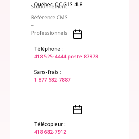
Québec, QC G1S 4L8
Stationnement
Référence CMS
–
Professionnels
Téléphone :
418 525-4444 poste 87878
Sans-frais :
1 877 682-7887
Télécopieur :
418 682-7912