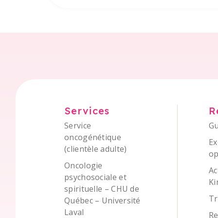
Services
R
Service
Gu
oncogénétique
Ex
(clientèle adulte)
op
Oncologie
Ac
psychosociale et
Ki
spirituelle – CHU de
Tr
Québec – Université
Laval
Re