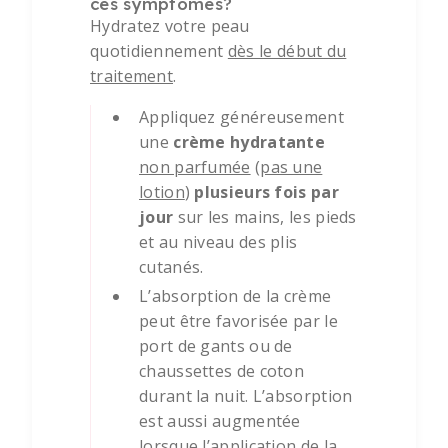
c
es
symptômes?
Hydratez
votre peau
quotidiennement
dès le début du
traitement
.
Appliquez
généreusement
une
crème
hydratante
non parfumée
(
pas une
lotion
)
plusieurs fois par
jour
sur les
mains, les pieds
et au niveau des plis
cutanés.
L’absorption de la crème
peut être favorisée par le
port de gants ou de
chaussettes de coton
durant la
nuit
.
L’absorption
est
aussi
augmentée
lorsqu
e
l’application
de la