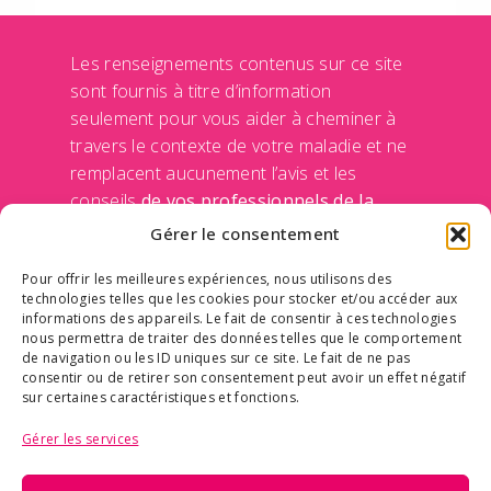
Les renseignements contenus sur ce site
sont fournis à titre d’information
seulement pour vous aider à cheminer à
travers le contexte de votre maladie et ne
remplacent aucunement l’avis et les
conseils
de vos professionnels de la
santé
de votre médecin et de votre équipe
Gérer le consentement
traitante. Le Centre des maladies du sein
Pour offrir les meilleures expériences, nous utilisons des
n’engage sa responsabilité d’aucune façon
technologies telles que les cookies pour stocker et/ou accéder aux
en rendant disponible ces informations sur
informations des appareils. Le fait de consentir à ces technologies
ce site Internet. Communiquer avec un
nous permettra de traiter des données telles que le comportement
de navigation ou les ID uniques sur ce site. Le fait de ne pas
professionnel de la santé avant de prendre
consentir ou de retirer son consentement peut avoir un effet négatif
une décision qui concerne votre
sur certaines caractéristiques et fonctions.
médication ou vos traitements.
Politique
Gérer les services
de confidentialité des données