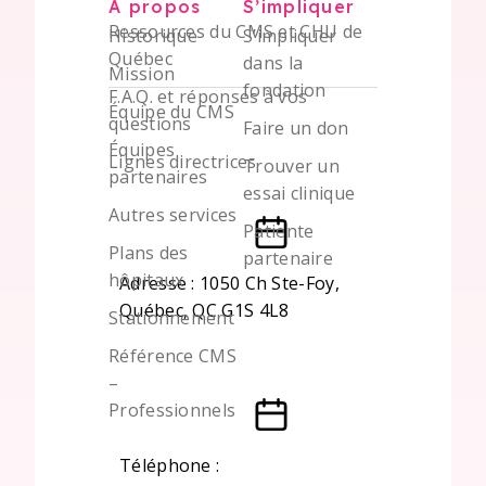
À propos
S’impliquer
Ressources du CMS et CHU de
Historique
S’impliquer
Québec
dans la
Mission
fondation
F.A.Q. et réponses à vos
Équipe du CMS
questions
Faire un don
Équipes
Lignes directrices
Trouver un
partenaires
essai clinique
Autres services
Patiente
Plans des
partenaire
hôpitaux
Adresse : 1050 Ch Ste-Foy,
Québec, QC G1S 4L8
Stationnement
Référence CMS
–
Professionnels
Téléphone :