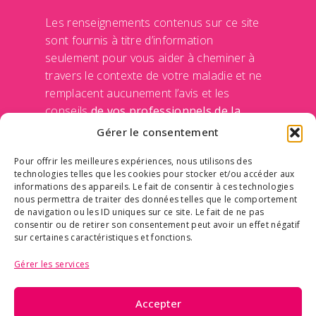
Les renseignements contenus sur ce site
sont fournis à titre d’information
seulement pour vous aider à cheminer à
travers le contexte de votre maladie et ne
remplacent aucunement l’avis et les
conseils
de vos professionnels de la
santé
de votre médecin et de votre équipe
Gérer le consentement
traitante. Le Centre des maladies du sein
Pour offrir les meilleures expériences, nous utilisons des
n’engage sa responsabilité d’aucune façon
technologies telles que les cookies pour stocker et/ou accéder aux
en rendant disponible ces informations sur
informations des appareils. Le fait de consentir à ces technologies
ce site Internet. Communiquer avec un
nous permettra de traiter des données telles que le comportement
de navigation ou les ID uniques sur ce site. Le fait de ne pas
professionnel de la santé avant de prendre
consentir ou de retirer son consentement peut avoir un effet négatif
une décision qui concerne votre
sur certaines caractéristiques et fonctions.
médication ou vos traitements.
Politique
Gérer les services
de confidentialité des données
Accepter