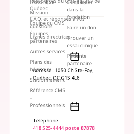
Ressources du CMS et CHU de
Historique
S’impliquer
Québec
dans la
Mission
fondation
F.A.Q. et réponses à vos
Équipe du CMS
questions
Faire un don
Équipes
Lignes directrices
Trouver un
partenaires
essai clinique
Autres services
Patiente
Plans des
partenaire
hôpitaux
Adresse : 1050 Ch Ste-Foy,
Québec, QC G1S 4L8
Stationnement
Référence CMS
–
Professionnels
Téléphone :
418 525-4444 poste 87878