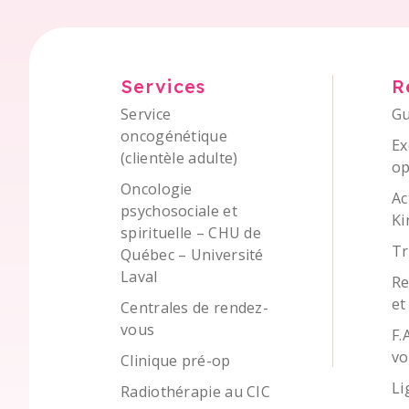
Services
R
Service
Gu
oncogénétique
Ex
(clientèle adulte)
op
Oncologie
Ac
psychosociale et
Ki
spirituelle – CHU de
Tr
Québec – Université
Laval
Re
et
Centrales de rendez-
vous
F.
vo
Clinique pré-op
Li
Radiothérapie au CIC