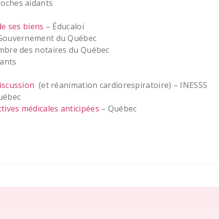
oches aidants
de ses biens
– Éducaloi
Gouvernement du Québec
bre des notaires du Québec
dants
iscussion
(et réanimation cardiorespiratoire) – INESSS
uébec
tives médicales anticipées
– Québec