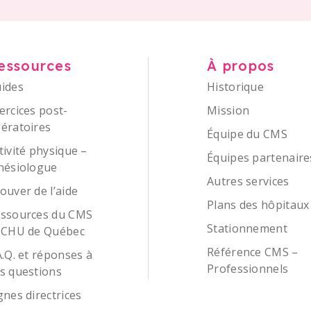
essources
À propos
ides
Historique
ercices post-
Mission
ératoires
Équipe du CMS
tivité physique –
Équipes partenaire
nésiologue
Autres services
ouver de l’aide
Plans des hôpitaux
ssources du CMS
Stationnement
 CHU de Québec
Référence CMS –
A.Q. et réponses à
Professionnels
s questions
gnes directrices