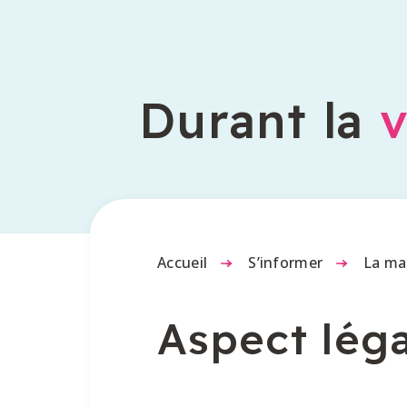
Durant la
v
Accueil
-
S’informer
-
La ma
Aspect léga