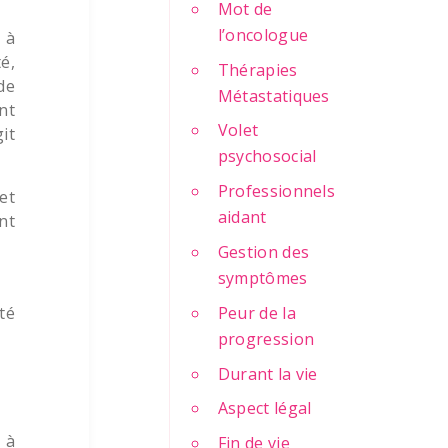
Mot de
l’oncologue
t à
é,
Thérapies
de
Métastatiques
nt
Volet
it
psychosocial
Professionnels
et
aidant
nt
Gestion des
symptômes
té
Peur de la
progression
Durant la vie
Aspect légal
 à
Fin de vie