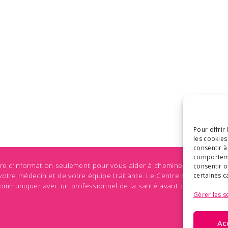
Pour offrir
les cookies
consentir à
comportemen
tre d’information seulement pour vous aider à cheminer à travers 
consentir o
otre médecin et de votre équipe traitante. Le Centre des maladies
certaines c
. Communiquer avec un professionnel de la santé avant de prendre u
Gérer les s
Ac