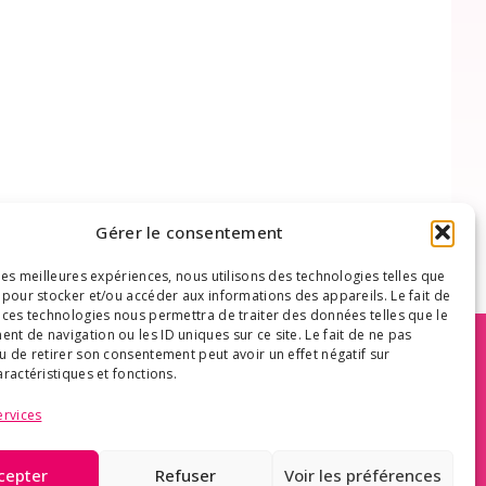
Gérer le consentement
 les meilleures expériences, nous utilisons des technologies telles que
 pour stocker et/ou accéder aux informations des appareils. Le fait de
 ces technologies nous permettra de traiter des données telles que le
t de navigation ou les ID uniques sur ce site. Le fait de ne pas
le contexte de votre maladie et ne remplacent aucunement
u de retirer son consentement peut avoir un effet négatif sur
 du sein n’engage sa responsabilité d’aucune façon en
aractéristiques et fonctions.
ne décision qui concerne votre médication ou vos
ervices
cepter
Refuser
Voir les préférences