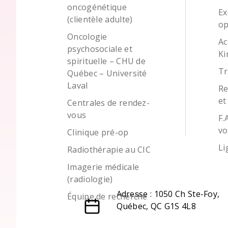
oncogénétique
Ex
(clientèle adulte)
op
Oncologie
Ac
psychosociale et
Ki
spirituelle – CHU de
Tr
Québec – Université
Laval
Re
et
Centrales de rendez-
vous
F.
vo
Clinique pré-op
Li
Radiothérapie au CIC
Imagerie médicale
(radiologie)
Adresse : 1050 Ch Ste-Foy,
Équipe de recherche
Québec, QC G1S 4L8