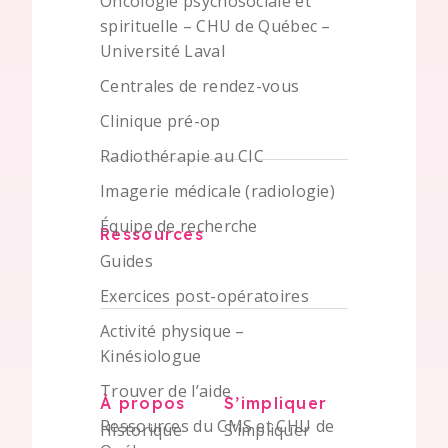
Oncologie psychosociale et
spirituelle – CHU de Québec –
Université Laval
Centrales de rendez-vous
Clinique pré-op
Radiothérapie au CIC
Imagerie médicale (radiologie)
Équipe de recherche
Ressources
Guides
Exercices post-opératoires
Activité physique –
Kinésiologue
Trouver de l’aide
À propos
S’impliquer
Ressources du CMS et CHU de
Historique
S’impliquer