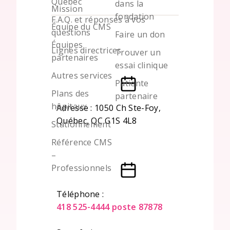
Québec
dans la
Mission
fondation
F.A.Q. et réponses à vos
Équipe du CMS
questions
Faire un don
Équipes
Lignes directrices
Trouver un
partenaires
essai clinique
Autres services
Patiente
Plans des
partenaire
hôpitaux
Adresse : 1050 Ch Ste-Foy,
Québec, QC G1S 4L8
Stationnement
Référence CMS
–
Professionnels
Téléphone :
418 525-4444 poste 87878