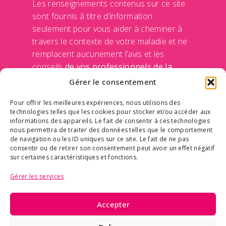
Les renseignements contenus sur ce site
sont fournis à titre d’information
seulement pour vous aider à cheminer à
travers le contexte de votre maladie et ne
remplacent aucunement l’avis et les
conseils
de vos professionnels de la
santé
de votre médecin et de votre équipe
Gérer le consentement
traitante. Le Centre des maladies du sein
Pour offrir les meilleures expériences, nous utilisons des
n’engage sa responsabilité d’aucune façon
technologies telles que les cookies pour stocker et/ou accéder aux
en rendant disponible ces informations sur
informations des appareils. Le fait de consentir à ces technologies
ce site Internet. Communiquer avec un
nous permettra de traiter des données telles que le comportement
de navigation ou les ID uniques sur ce site. Le fait de ne pas
professionnel de la santé avant de prendre
consentir ou de retirer son consentement peut avoir un effet négatif
une décision qui concerne votre
sur certaines caractéristiques et fonctions.
médication ou vos traitements.
Politique
Gérer les services
de confidentialité des données
Accepter
© Tous droits réservés | Centre des maladies du