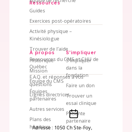
Équipe de recherche
Ressources
Guides
Exercices post-opératoires
Activité physique –
Kinésiologue
Trouver de l’aide
À propos
S’impliquer
Ressources du CMS et CHU de
Historique
S’impliquer
Québec
dans la
Mission
fondation
F.A.Q. et réponses à vos
Équipe du CMS
questions
Faire un don
Équipes
Lignes directrices
Trouver un
partenaires
essai clinique
Autres services
Patiente
Plans des
partenaire
hôpitaux
Adresse : 1050 Ch Ste-Foy,