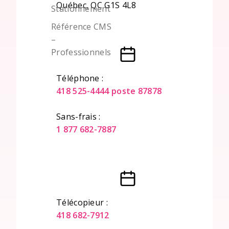
Québec, QC G1S 4L8
Stationnement
Référence CMS
–
Professionnels
Téléphone :
418 525-4444 poste 87878
Sans-frais :
1 877 682-7887
Télécopieur :
418 682-7912